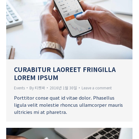
CURABITUR LAOREET FRINGILLA
LOREM IPSUM
Events
By
티켓싸
2016년 1월 30일
Leave a comment
Porttitor conse quat id vitae dolor. Phasellus
ligula velit molestie rhoncus ullamcorper mauris
ultricies mi at pharetra.