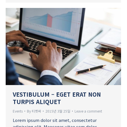
VESTIBULUM – EGET ERAT NON
TURPIS ALIQUET
Events
By
티켓싸
2015년 3월 25일
Leave a comment
Lorem ipsum dolor sit amet, consectetur
adipiscing elit. Maecenas vitae sem dolor.