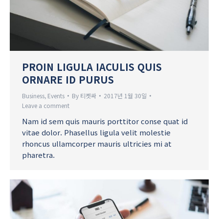
PROIN LIGULA IACULIS QUIS
ORNARE ID PURUS
Business
,
Events
By
티켓싸
2017년 1월 30일
Leave a comment
Nam id sem quis mauris porttitor conse quat id
vitae dolor. Phasellus ligula velit molestie
rhoncus ullamcorper mauris ultricies mi at
pharetra.