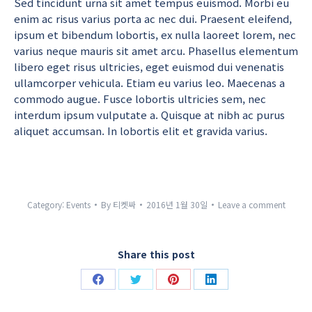
Sed tincidunt urna sit amet tempus euismod. Morbi eu
enim ac risus varius porta ac nec dui. Praesent eleifend,
ipsum et bibendum lobortis, ex nulla laoreet lorem, nec
varius neque mauris sit amet arcu. Phasellus elementum
libero eget risus ultricies, eget euismod dui venenatis
ullamcorper vehicula. Etiam eu varius leo. Maecenas a
commodo augue. Fusce lobortis ultricies sem, nec
interdum ipsum vulputate a. Quisque at nibh ac purus
aliquet accumsan. In lobortis elit et gravida varius.
Category:
Events
By
티켓싸
2016년 1월 30일
Leave a comment
Share this post
Share
Share
Share
Share
on
on
on
on