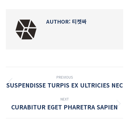
Facebook
Twitter
Pinterest
LinkedIn
AUTHOR:
티켓싸
POST
PREVIOUS
NAVIGATION
SUSPENDISSE TURPIS EX ULTRICIES NEC
Previous
post:
NEXT
CURABITUR EGET PHARETRA SAPIEN
Next
post: