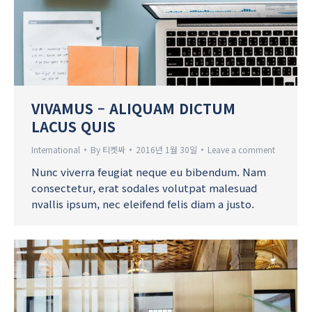
VIVAMUS – ALIQUAM DICTUM
LACUS QUIS
International
By
티켓싸
2016년 1월 30일
Leave a comment
Nunc viverra feugiat neque eu bibendum. Nam
consectetur, erat sodales volutpat malesuad
nvallis ipsum, nec eleifend felis diam a justo.