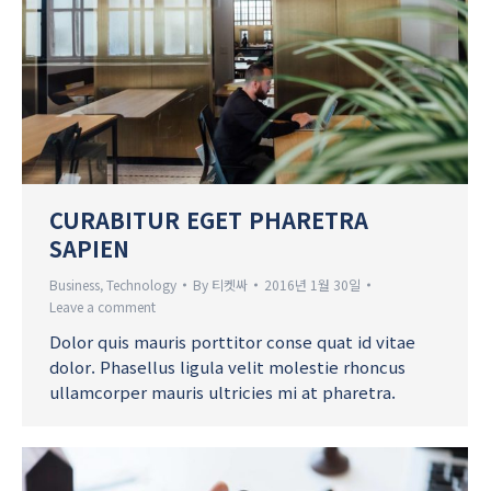
CURABITUR EGET PHARETRA
SAPIEN
Business
,
Technology
By
티켓싸
2016년 1월 30일
Leave a comment
Dolor quis mauris porttitor conse quat id vitae
dolor. Phasellus ligula velit molestie rhoncus
ullamcorper mauris ultricies mi at pharetra.